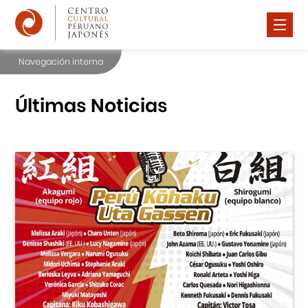
Navegación interna
Nosotros
Difusión Cultural
Últimas Noticias
Cursos
Noticias
Premio Watanabe 2025
Contáctanos
Portal APJ
Centro Cultural Peruano Japonés