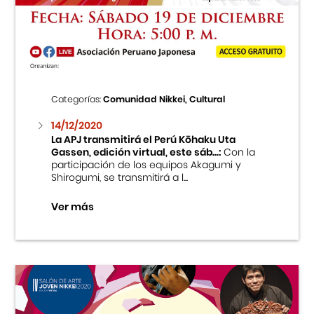
Cursos
Museo de la Inmigración Japonesa
Fondo Editorial
Categorías:
Comunidad Nikkei, Cultural
14/12/2020
Teatro Peruano Japonés
La APJ transmitirá el Perú Kōhaku Uta
Gassen, edición virtual, este sáb...:
Con la
participación de los equipos Akagumi y
Shirogumi, se transmitirá a l...
Ver más