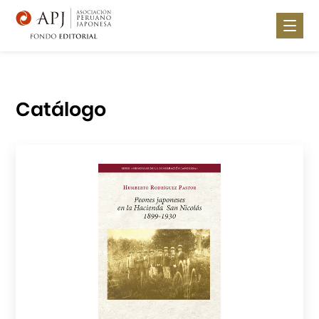
Nosotros
Noticias
Catálogo
Publica con nosotros
Lugares de Venta
Catálogo
Contáctanos
Portal APJ
Centro Cultural Peruano Japonés