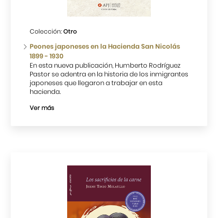
Cursos
Colección:
Otro
Museo de la Inmigración Japonesa
Peones japoneses en la Hacienda San Nicolás
1899 - 1930
Fondo Editorial
En esta nueva publicación, Humberto Rodríguez
Pastor se adentra en la historia de los inmigrantes
japoneses que llegaron a trabajar en esta
Teatro Peruano Japonés
hacienda.
Ver más