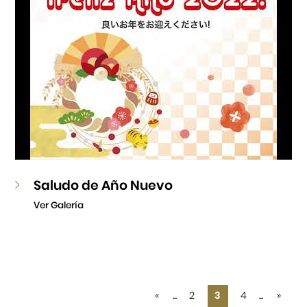
Saludo de Año Nuevo
Ver Galería
«
...
2
3
4
...
»