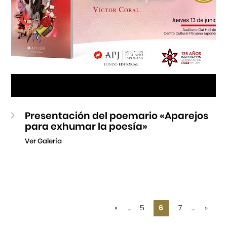
Presentación del poemario «Aparejos
para exhumar la poesía»
Ver Galería
«
...
5
6
7
...
»