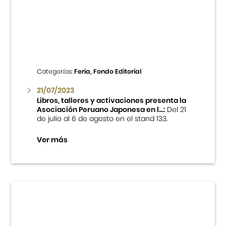
Cursos
Museo de la Inmigración Japonesa
Fondo Editorial
Categorías:
Feria, Fondo Editorial
21/07/2023
Teatro Peruano Japonés
Libros, talleres y activaciones presenta la
Asociación Peruano Japonesa en l...:
Del 21
de julio al 6 de agosto en el stand 133.
Ver más