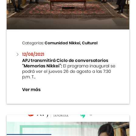
Centro Cultural Peruano Japonés
Cursos
Museo de la Inmigración Japonesa
Categorías:
Comunidad Nikkei, Cultural
Fondo Editorial
12/08/2021
APJ transmitirá Ciclo de conversatorios
“Memorias Nikkei”:
El programa inaugural se
Teatro Peruano Japonés
podrá ver el jueves 26 de agosto a las 7:30
p.m. T...
Ver más