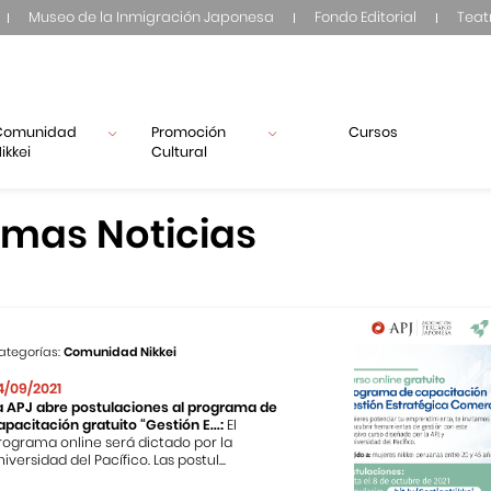
Museo de la Inmigración Japonesa
Fondo Editorial
Teat
Comunidad
Promoción
Cursos
ikkei
Cultural
imas Noticias
ategorías:
Comunidad Nikkei
4/09/2021
a APJ abre postulaciones al programa de
apacitación gratuito “Gestión E...:
El
rograma online será dictado por la
niversidad del Pacífico. Las postul...