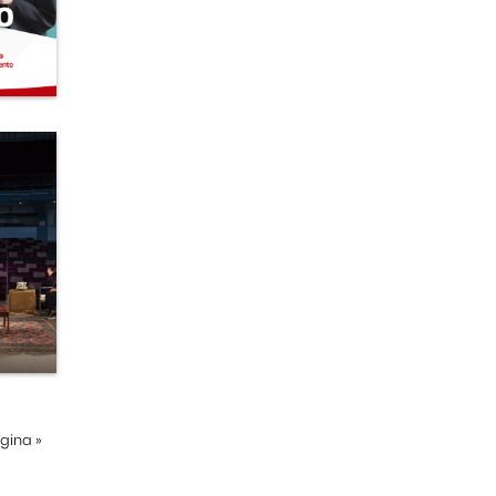
ágina
»