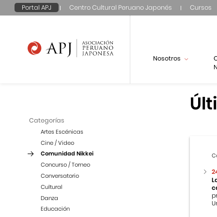
Portal APJ
Centro Cultural Peruano Japonés
Cursos
Nosotros
N
Últ
Categorías
Artes Escénicas
Cine / Video
Comunidad Nikkei
C
Concurso / Torneo
2
Conversatorio
L
Cultural
c
p
Danza
U
Educación