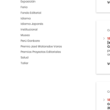
Exposición
V
Feria
Fondo Editorial
Idioma
Idioma Japonés
Institucional
C
Museo
1
Perú Ganbare
[
Premio José Watanabe Varas
C
p
Premios Proyectos Editoriales
o
Salud
Taller
V
C
1
C
2