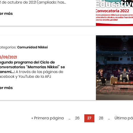
2 de octubre de 2021 (ampliado: has...
er más
ategorías:
Comunidad Nikkei
6/09/2021
egundo programa del Ciclo de
onversatorios “Memorias Nikkei” se
ransmi...:
A través de las páginas de
acebook y YouTube de la APJ
er más
«
Primera página
...
26
27
28
...
Última p