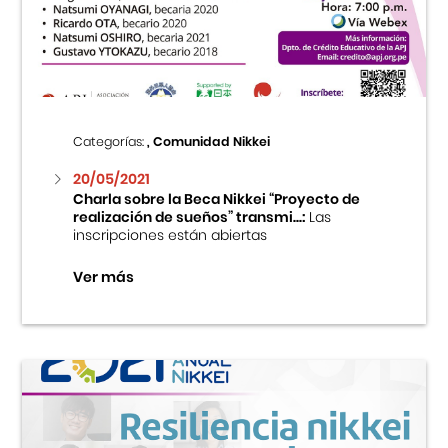
Centro Cultural Peruano Japonés
Cursos
Museo de la Inmigración Japonesa
Categorías:
, Comunidad Nikkei
Fondo Editorial
20/05/2021
Charla sobre la Beca Nikkei “Proyecto de
realización de sueños” transmi...:
Las
Teatro Peruano Japonés
inscripciones están abiertas
Ver más