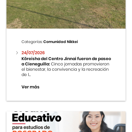
Centro Cultural Peruano Japonés
Cursos
Museo de la Inmigración Japonesa
Categorías:
Comunidad Nikkei
Fondo Editorial
24/07/2026
Kōreisha del Centro Jinnai fueron de paseo
a Cieneguilla:
Cinco jornadas promovieron
Teatro Peruano Japonés
el bienestar, la convivencia y la recreación
de l...
Ver más