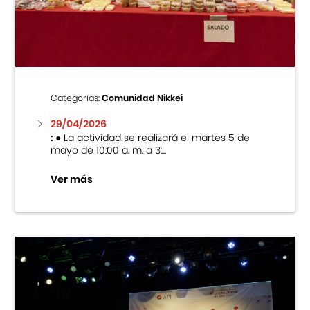
Centro Cultural Peruano Japonés
Cursos
Museo de la Inmigración Japonesa
Categorías:
Comunidad Nikkei
Fondo Editorial
29/04/2026
:
● La actividad se realizará el martes 5 de
mayo de 10:00 a. m. a 3:...
Teatro Peruano Japonés
Ver más