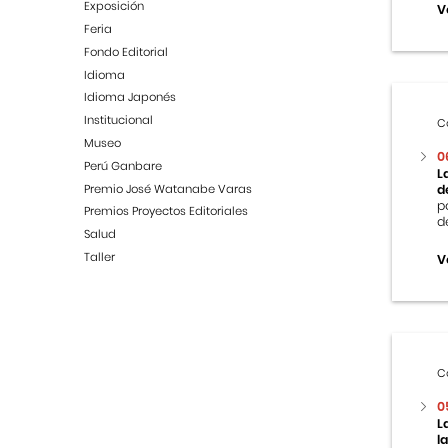
Exposición
V
Feria
Fondo Editorial
Idioma
Idioma Japonés
Institucional
C
Museo
0
Perú Ganbare
L
Premio José Watanabe Varas
d
p
Premios Proyectos Editoriales
d
Salud
Taller
V
C
0
L
l