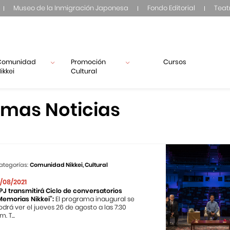
Museo de la Inmigración Japonesa
Fondo Editorial
Teat
Comunidad
Promoción
Cursos
ikkei
Cultural
imas Noticias
ategorías:
Comunidad Nikkei, Cultural
2/08/2021
PJ transmitirá Ciclo de conversatorios
Memorias Nikkei”:
El programa inaugural se
odrá ver el jueves 26 de agosto a las 7:30
m. T...