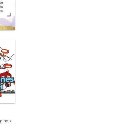
ágina
»