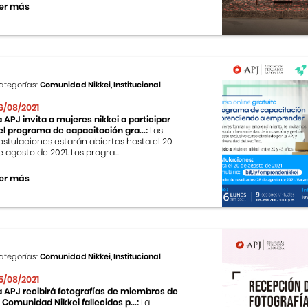
er más
ategorías:
Comunidad Nikkei, Institucional
6/08/2021
a APJ invita a mujeres nikkei a participar
el programa de capacitación gra...:
Las
ostulaciones estarán abiertas hasta el 20
e agosto de 2021. Los progra...
er más
ategorías:
Comunidad Nikkei, Institucional
5/08/2021
a APJ recibirá fotografías de miembros de
a Comunidad Nikkei fallecidos p...:
La