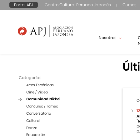
Portal APJ
Centro Cultural Peruano Japonés
Cursos
Nosotros
N
Últ
Categorías
Artes Escénicas
Cine / Video
Comunidad Nikkei
C
Concurso / Torneo
1
Conversatorio
A
Cultural
“
p
Danza
p.
Educación