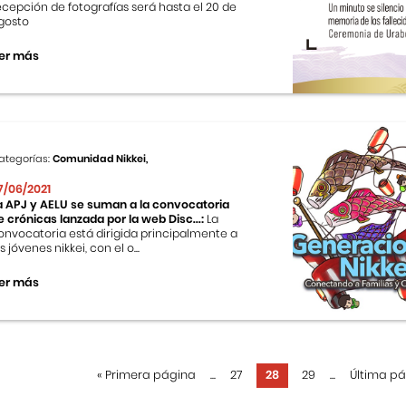
ecepción de fotografías será hasta el 20 de
gosto
er más
ategorías:
Comunidad Nikkei,
7/06/2021
a APJ y AELU se suman a la convocatoria
e crónicas lanzada por la web Disc...:
La
onvocatoria está dirigida principalmente a
s jóvenes nikkei, con el o...
er más
«
Primera página
...
27
28
29
...
Última p