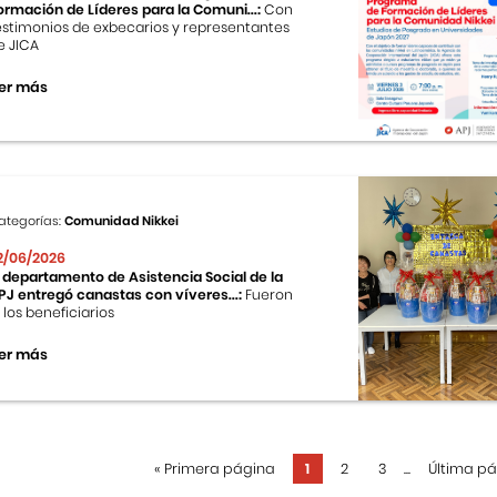
ormación de Líderes para la Comuni...:
Con
estimonios de exbecarios y representantes
e JICA
er más
ategorías:
Comunidad Nikkei
2/06/2026
l departamento de Asistencia Social de la
PJ entregó canastas con víveres...:
Fueron
0 los beneficiarios
er más
«
Primera página
1
2
3
...
Última p