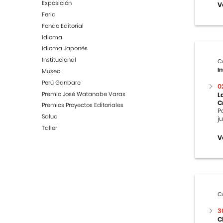
Exposición
V
Feria
Fondo Editorial
Idioma
Idioma Japonés
Institucional
C
In
Museo
Perú Ganbare
0
Premio José Watanabe Varas
L
C
Premios Proyectos Editoriales
P
Salud
j
Taller
V
C
3
C