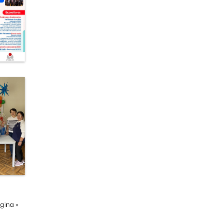
ágina
»