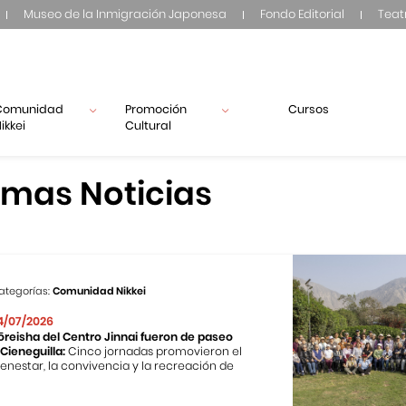
Museo de la Inmigración Japonesa
Fondo Editorial
Teat
Comunidad
Promoción
Cursos
ikkei
Cultural
imas Noticias
ategorías:
Comunidad Nikkei
4/07/2026
ōreisha del Centro Jinnai fueron de paseo
 Cieneguilla:
Cinco jornadas promovieron el
ienestar, la convivencia y la recreación de