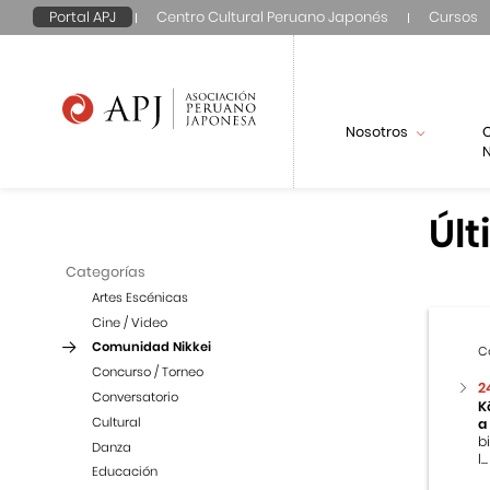
Portal APJ
Centro Cultural Peruano Japonés
Cursos
Nosotros
N
Últ
Categorías
Artes Escénicas
Cine / Video
Comunidad Nikkei
C
Concurso / Torneo
2
Conversatorio
K
Cultural
a
b
Danza
l...
Educación