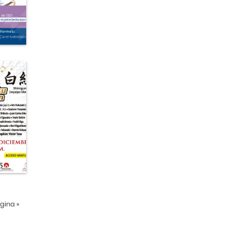
ágina
»