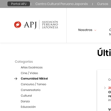
Portal APJ
Centro Cultural Peruano Japonés
Cursos
Nosotros
N
Últ
Categorías
Artes Escénicas
Cine / Video
Comunidad Nikkei
C
Concurso / Torneo
2
Conversatorio
C
Cultural
r
i
Danza
Educación
V