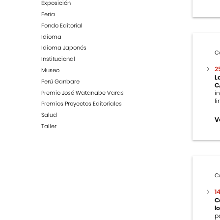
Exposición
Feria
Fondo Editorial
Idioma
Idioma Japonés
C
Institucional
2
Museo
L
Perú Ganbare
C
Premio José Watanabe Varas
i
l
Premios Proyectos Editoriales
Salud
V
Taller
C
1
C
l
p