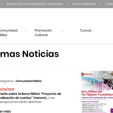
Museo de la Inmigración Japonesa
Fondo Editorial
Teat
Comunidad
Promoción
Cursos
ikkei
Cultural
imas Noticias
ategorías:
, Comunidad Nikkei
0/05/2021
harla sobre la Beca Nikkei “Proyecto de
ealización de sueños” transmi...:
Las
nscripciones están abiertas
er más