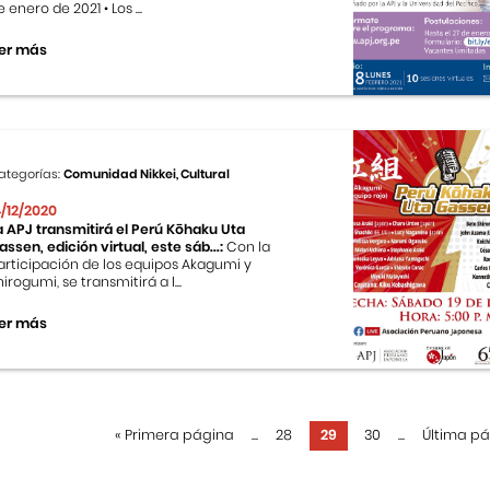
 enero de 2021 • Los ...
er más
ategorías:
Comunidad Nikkei, Cultural
4/12/2020
a APJ transmitirá el Perú Kōhaku Uta
assen, edición virtual, este sáb...:
Con la
articipación de los equipos Akagumi y
hirogumi, se transmitirá a l...
er más
«
Primera página
...
28
29
30
...
Última p