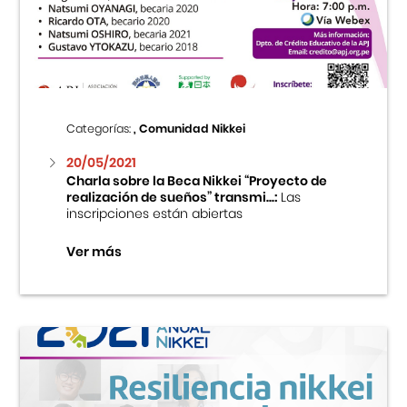
Centro Cultural Peruano Japonés
Cursos
Museo de la Inmigración Japonesa
Categorías:
, Comunidad Nikkei
Fondo Editorial
20/05/2021
Charla sobre la Beca Nikkei “Proyecto de
realización de sueños” transmi...:
Las
Teatro Peruano Japonés
inscripciones están abiertas
Ver más