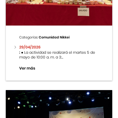
Centro Cultural Peruano Japonés
Cursos
Museo de la Inmigración Japonesa
Categorías:
Comunidad Nikkei
Fondo Editorial
29/04/2026
:
● La actividad se realizará el martes 5 de
mayo de 10:00 a. m. a 3:...
Teatro Peruano Japonés
Ver más