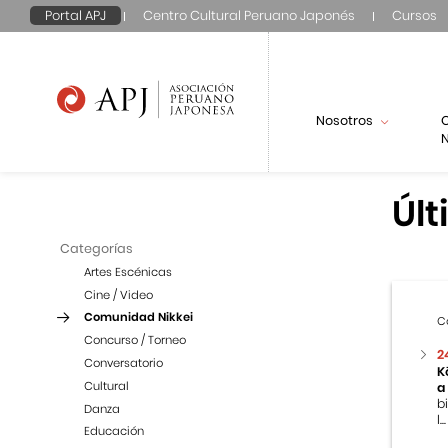
Portal APJ
Centro Cultural Peruano Japonés
Cursos
Nosotros
N
Últ
Categorías
Artes Escénicas
Cine / Video
Comunidad Nikkei
C
Concurso / Torneo
2
Conversatorio
K
Cultural
a
b
Danza
l...
Educación