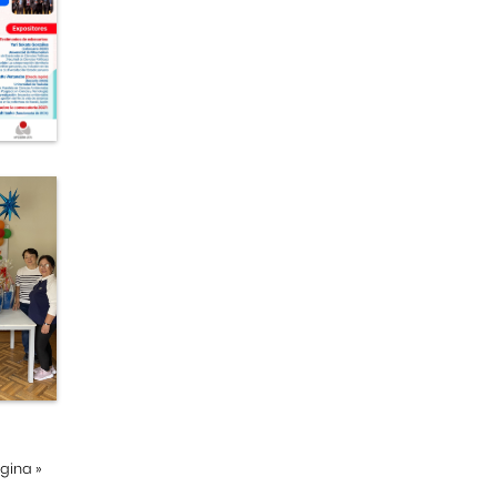
ágina
»