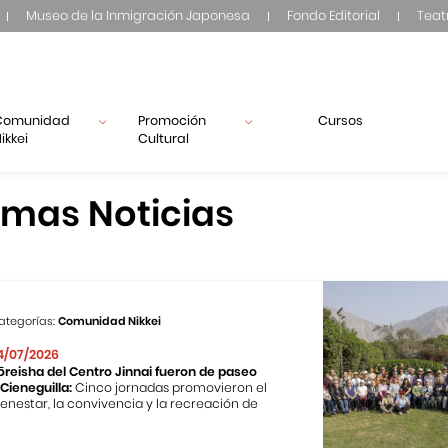
Museo de la Inmigración Japonesa
Fondo Editorial
Teat
Comunidad
Promoción
Cursos
ikkei
Cultural
imas Noticias
ategorías:
Comunidad Nikkei
4/07/2026
ōreisha del Centro Jinnai fueron de paseo
 Cieneguilla:
Cinco jornadas promovieron el
ienestar, la convivencia y la recreación de