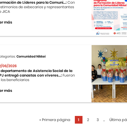
ormación de Líderes para la Comuni...:
Con
estimonios de exbecarios y representantes
e JICA
er más
ategorías:
Comunidad Nikkei
2/06/2026
l departamento de Asistencia Social de la
PJ entregó canastas con víveres...:
Fueron
0 los beneficiarios
er más
«
Primera página
1
2
3
...
Última p