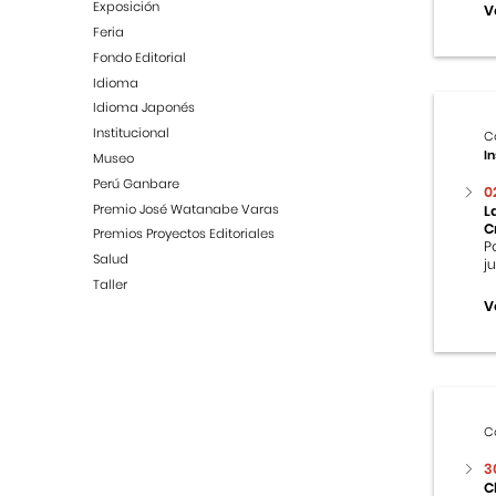
Exposición
V
Feria
Fondo Editorial
Idioma
Idioma Japonés
Institucional
C
In
Museo
Perú Ganbare
0
Premio José Watanabe Varas
L
C
Premios Proyectos Editoriales
P
Salud
j
Taller
V
C
3
C