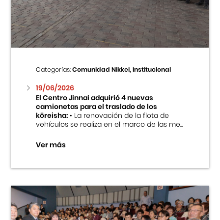
Centro Cultural Peruano Japonés
Cursos
Museo de la Inmigración Japonesa
Categorías:
Comunidad Nikkei, Institucional
Fondo Editorial
19/06/2026
El Centro Jinnai adquirió 4 nuevas
camionetas para el traslado de los
Teatro Peruano Japonés
kōreisha:
• La renovación de la flota de
vehículos se realiza en el marco de las me...
Ver más