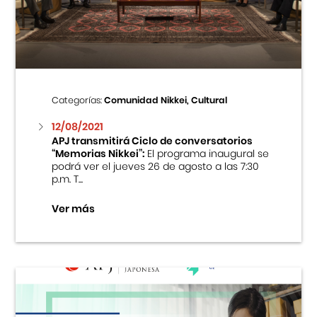
Centro Cultural Peruano Japonés
Cursos
Museo de la Inmigración Japonesa
Categorías:
Comunidad Nikkei, Cultural
Fondo Editorial
12/08/2021
APJ transmitirá Ciclo de conversatorios
“Memorias Nikkei”:
El programa inaugural se
Teatro Peruano Japonés
podrá ver el jueves 26 de agosto a las 7:30
p.m. T...
Ver más