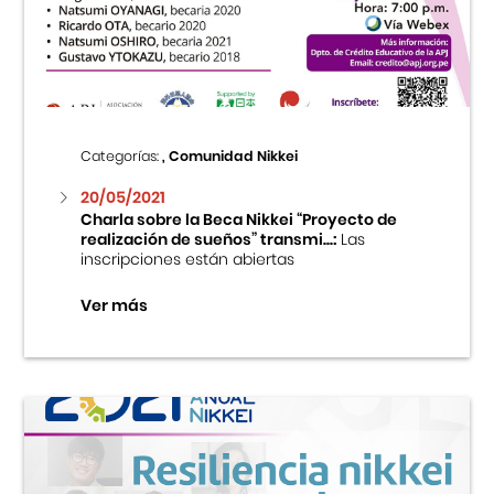
Centro Cultural Peruano Japonés
Cursos
Museo de la Inmigración Japonesa
Categorías:
, Comunidad Nikkei
Fondo Editorial
20/05/2021
Charla sobre la Beca Nikkei “Proyecto de
realización de sueños” transmi...:
Las
Teatro Peruano Japonés
inscripciones están abiertas
Ver más