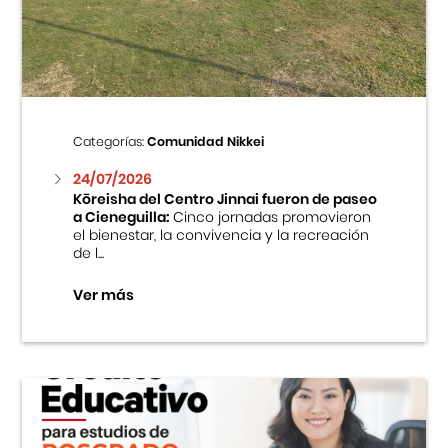
Centro Cultural Peruano Japonés
Cursos
Museo de la Inmigración Japonesa
Categorías:
Comunidad Nikkei
Fondo Editorial
24/07/2026
Kōreisha del Centro Jinnai fueron de paseo
a Cieneguilla:
Cinco jornadas promovieron
Teatro Peruano Japonés
el bienestar, la convivencia y la recreación
de l...
Ver más