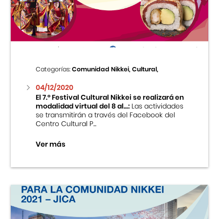
Centro Cultural Peruano Japonés
Cursos
Museo de la Inmigración Japonesa
Categorías:
Comunidad Nikkei, Cultural,
Fondo Editorial
04/12/2020
El 7.º Festival Cultural Nikkei se realizará en
modalidad virtual del 8 al...:
Las actividades
Teatro Peruano Japonés
se transmitirán a través del Facebook del
Centro Cultural P...
Ver más