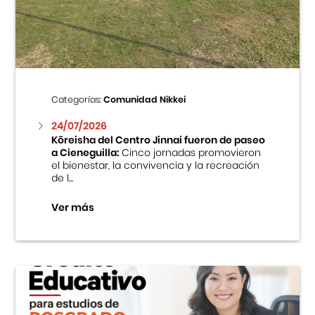
Centro Cultural Peruano Japonés
Cursos
Museo de la Inmigración Japonesa
Categorías:
Comunidad Nikkei
Fondo Editorial
24/07/2026
Kōreisha del Centro Jinnai fueron de paseo
a Cieneguilla:
Cinco jornadas promovieron
Teatro Peruano Japonés
el bienestar, la convivencia y la recreación
de l...
Ver más