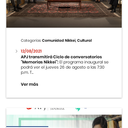
Centro Cultural Peruano Japonés
Cursos
Museo de la Inmigración Japonesa
Categorías:
Comunidad Nikkei, Cultural
Fondo Editorial
12/08/2021
APJ transmitirá Ciclo de conversatorios
“Memorias Nikkei”:
El programa inaugural se
Teatro Peruano Japonés
podrá ver el jueves 26 de agosto a las 7:30
p.m. T...
Ver más