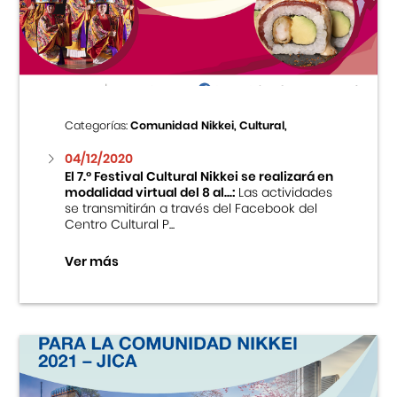
Centro Cultural Peruano Japonés
Cursos
Museo de la Inmigración Japonesa
Categorías:
Comunidad Nikkei, Cultural,
Fondo Editorial
04/12/2020
El 7.º Festival Cultural Nikkei se realizará en
modalidad virtual del 8 al...:
Las actividades
Teatro Peruano Japonés
se transmitirán a través del Facebook del
Centro Cultural P...
Ver más