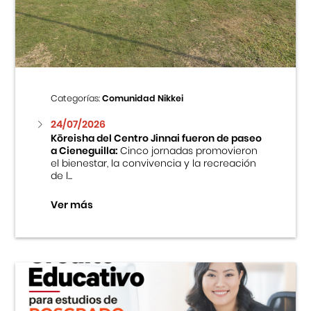
Centro Cultural Peruano Japonés
Cursos
Museo de la Inmigración Japonesa
Categorías:
Comunidad Nikkei
Fondo Editorial
24/07/2026
Kōreisha del Centro Jinnai fueron de paseo
a Cieneguilla:
Cinco jornadas promovieron
Teatro Peruano Japonés
el bienestar, la convivencia y la recreación
de l...
Ver más