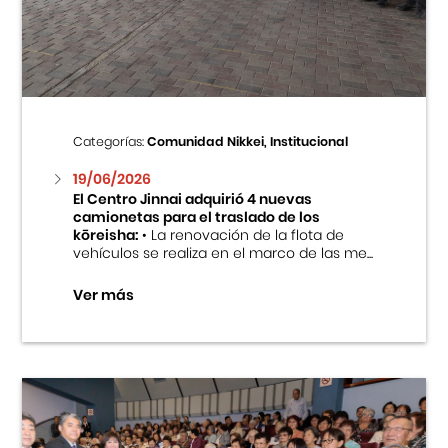
Centro Cultural Peruano Japonés
Cursos
Museo de la Inmigración Japonesa
Categorías:
Comunidad Nikkei, Institucional
Fondo Editorial
19/06/2026
El Centro Jinnai adquirió 4 nuevas
camionetas para el traslado de los
Teatro Peruano Japonés
kōreisha:
• La renovación de la flota de
vehículos se realiza en el marco de las me...
Ver más