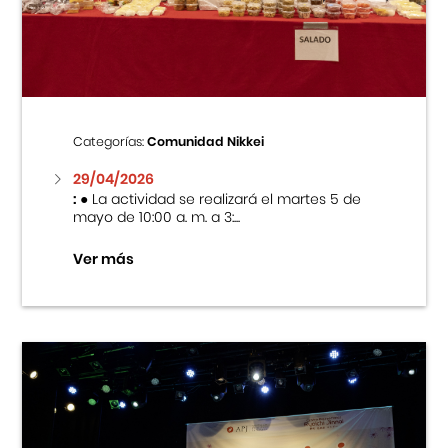
Centro Cultural Peruano Japonés
Cursos
Museo de la Inmigración Japonesa
Categorías:
Comunidad Nikkei
Fondo Editorial
29/04/2026
:
● La actividad se realizará el martes 5 de
mayo de 10:00 a. m. a 3:...
Teatro Peruano Japonés
Ver más