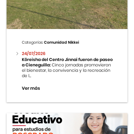
Centro Cultural Peruano Japonés
Cursos
Museo de la Inmigración Japonesa
Categorías:
Comunidad Nikkei
Fondo Editorial
24/07/2026
Kōreisha del Centro Jinnai fueron de paseo
a Cieneguilla:
Cinco jornadas promovieron
Teatro Peruano Japonés
el bienestar, la convivencia y la recreación
de l...
Ver más