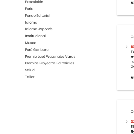
Exposición
V
Feria
Fondo Editorial
Idioma
Idioma Japonés
Institucional
C
Museo
1
Perú Ganbare
F
Premio José Watanabe Varas
m
r
Premios Proyectos Editoriales
d
Salud
Taller
V
C
0
E
R