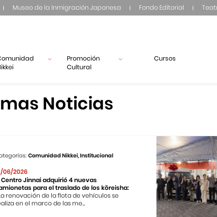
Museo de la Inmigración Japonesa
Fondo Editorial
Teat
Comunidad
Promoción
Cursos
ikkei
Cultural
imas Noticias
ategorías:
Comunidad Nikkei, Institucional
9/06/2026
l Centro Jinnai adquirió 4 nuevas
amionetas para el traslado de los kōreisha:
 La renovación de la flota de vehículos se
ealiza en el marco de las me...