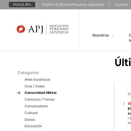
Portal APJ
Centro Cultural Peruano Japonés
Cursos
Nosotros
N
Últ
Categorías
Artes Escénicas
Cine / Video
Comunidad Nikkei
C
Concurso / Torneo
1
Conversatorio
E
Cultural
c
•
Danza
r
Educación