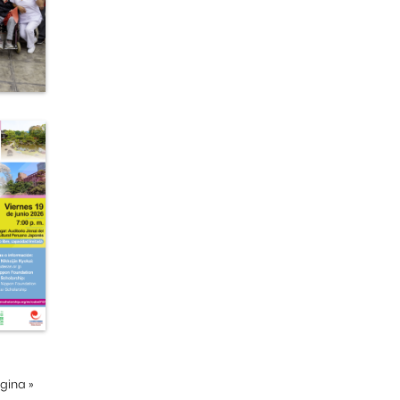
ágina
»