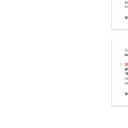
p
i
V
C
In
2
X
“
r
e
V