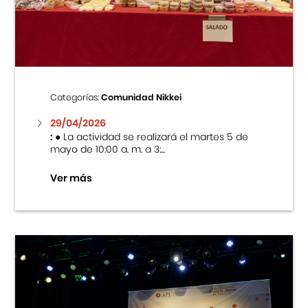
Centro Cultural Peruano Japonés
Cursos
Museo de la Inmigración Japonesa
Categorías:
Comunidad Nikkei
Fondo Editorial
29/04/2026
:
● La actividad se realizará el martes 5 de
mayo de 10:00 a. m. a 3:...
Teatro Peruano Japonés
Ver más