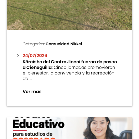
Centro Cultural Peruano Japonés
Cursos
Museo de la Inmigración Japonesa
Categorías:
Comunidad Nikkei
Fondo Editorial
24/07/2026
Kōreisha del Centro Jinnai fueron de paseo
a Cieneguilla:
Cinco jornadas promovieron
Teatro Peruano Japonés
el bienestar, la convivencia y la recreación
de l...
Ver más