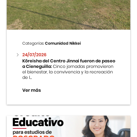
Centro Cultural Peruano Japonés
Cursos
Museo de la Inmigración Japonesa
Categorías:
Comunidad Nikkei
Fondo Editorial
24/07/2026
Kōreisha del Centro Jinnai fueron de paseo
a Cieneguilla:
Cinco jornadas promovieron
Teatro Peruano Japonés
el bienestar, la convivencia y la recreación
de l...
Ver más