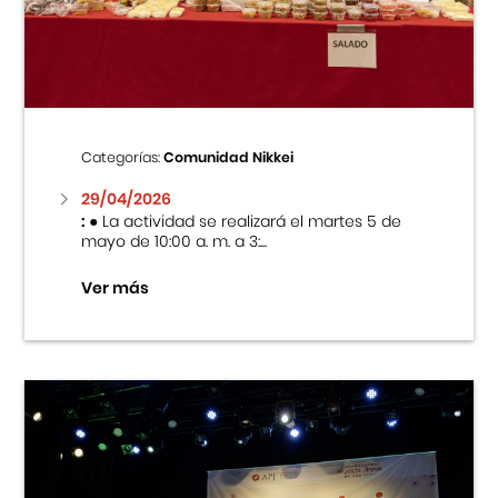
Centro Cultural Peruano Japonés
Cursos
Museo de la Inmigración Japonesa
Categorías:
Comunidad Nikkei
Fondo Editorial
29/04/2026
:
● La actividad se realizará el martes 5 de
mayo de 10:00 a. m. a 3:...
Teatro Peruano Japonés
Ver más