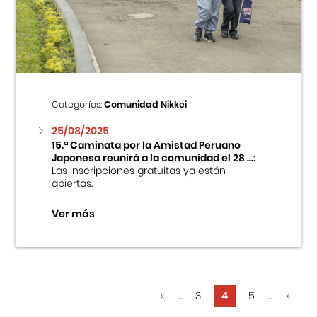
Categorías:
Comunidad Nikkei
25/08/2025
15.ª Caminata por la Amistad Peruano
Japonesa reunirá a la comunidad el 28 ...:
Las inscripciones gratuitas ya están
abiertas.
Ver más
«
...
3
4
5
...
»