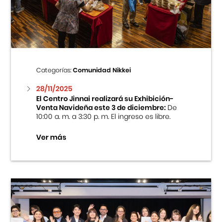
Centro Cultural Peruano Japonés
Cursos
Museo de la Inmigración Japonesa
Categorías:
Comunidad Nikkei
Fondo Editorial
28/11/2025
El Centro Jinnai realizará su Exhibición-
Venta Navideña este 3 de diciembre:
De
Teatro Peruano Japonés
10:00 a. m. a 3:30 p. m. El ingreso es libre.
Ver más