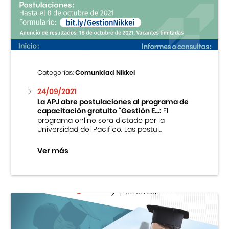
Centro Cultural Peruano Japonés
Cursos
Museo de la Inmigración Japonesa
Categorías:
Comunidad Nikkei
Fondo Editorial
24/09/2021
La APJ abre postulaciones al programa de
capacitación gratuito “Gestión E...:
El
Teatro Peruano Japonés
programa online será dictado por la
Universidad del Pacífico. Las postul...
Ver más