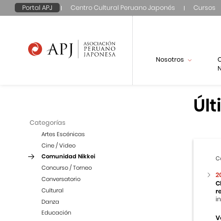
Portal APJ
Centro Cultural Peruano Japonés
Cursos
Nosotros
N
Últ
Categorías
Artes Escénicas
Cine / Video
Comunidad Nikkei
C
Concurso / Torneo
2
Conversatorio
C
Cultural
r
i
Danza
Educación
V