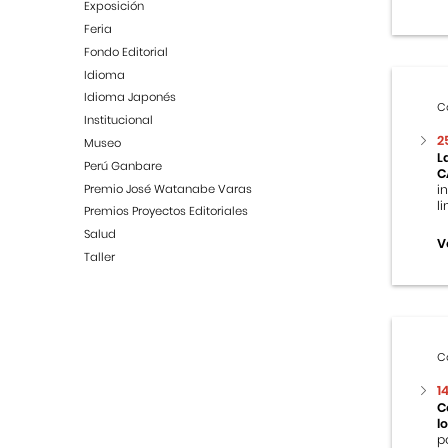
Exposición
Feria
Fondo Editorial
Idioma
Idioma Japonés
C
Institucional
2
Museo
L
Perú Ganbare
C
Premio José Watanabe Varas
i
l
Premios Proyectos Editoriales
Salud
V
Taller
C
1
C
l
p