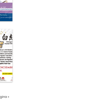
ágina
»