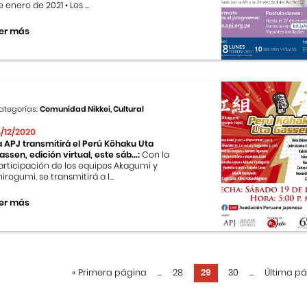
 enero de 2021 • Los ...
er más
ategorías:
Comunidad Nikkei, Cultural
4/12/2020
a APJ transmitirá el Perú Kōhaku Uta
assen, edición virtual, este sáb...:
Con la
articipación de los equipos Akagumi y
hirogumi, se transmitirá a l...
er más
«
Primera página
...
28
29
30
...
Última p