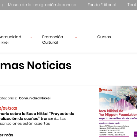
Museo de la Inmigración Japonesa
Fondo Editorial
Teat
Comunidad
Promoción
Cursos
ikkei
Cultural
imas Noticias
ategorías:
, Comunidad Nikkei
0/05/2021
harla sobre la Beca Nikkei “Proyecto de
ealización de sueños” transmi...:
Las
nscripciones están abiertas
er más