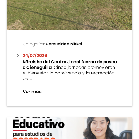
Centro Cultural Peruano Japonés
Cursos
Museo de la Inmigración Japonesa
Categorías:
Comunidad Nikkei
Fondo Editorial
24/07/2026
Kōreisha del Centro Jinnai fueron de paseo
a Cieneguilla:
Cinco jornadas promovieron
Teatro Peruano Japonés
el bienestar, la convivencia y la recreación
de l...
Ver más