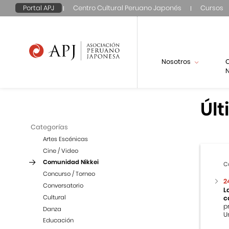
Portal APJ
Centro Cultural Peruano Japonés
Cursos
Nosotros
N
Últ
Categorías
Artes Escénicas
Cine / Video
Comunidad Nikkei
C
Concurso / Torneo
2
Conversatorio
L
Cultural
c
p
Danza
U
Educación