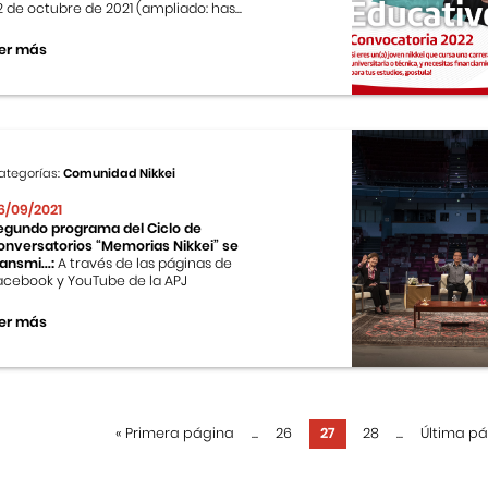
2 de octubre de 2021 (ampliado: has...
er más
ategorías:
Comunidad Nikkei
6/09/2021
egundo programa del Ciclo de
onversatorios “Memorias Nikkei” se
ransmi...:
A través de las páginas de
acebook y YouTube de la APJ
er más
«
Primera página
...
26
27
28
...
Última p