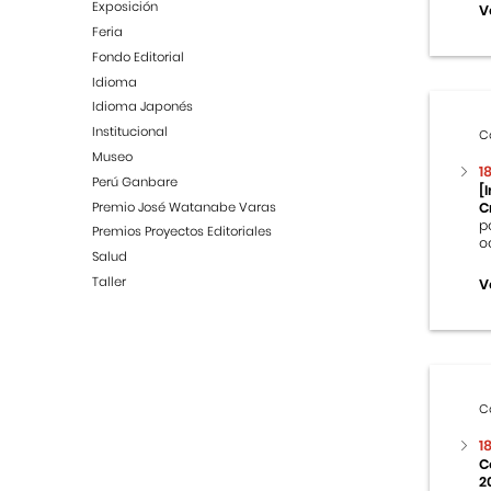
Exposición
V
Feria
Fondo Editorial
Idioma
Idioma Japonés
Institucional
C
Museo
1
Perú Ganbare
[
Premio José Watanabe Varas
C
p
Premios Proyectos Editoriales
o
Salud
Taller
V
C
1
C
2