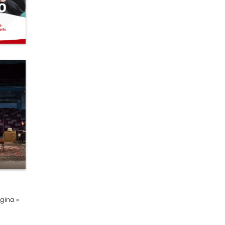
ágina
»