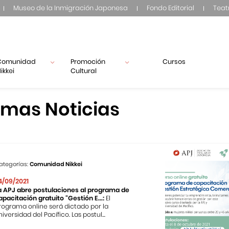
Museo de la Inmigración Japonesa
Fondo Editorial
Teat
Comunidad
Promoción
Cursos
ikkei
Cultural
imas Noticias
ategorías:
Comunidad Nikkei
4/09/2021
a APJ abre postulaciones al programa de
apacitación gratuito “Gestión E...:
El
rograma online será dictado por la
niversidad del Pacífico. Las postul...