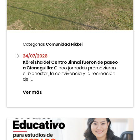
Centro Cultural Peruano Japonés
Cursos
Museo de la Inmigración Japonesa
Categorías:
Comunidad Nikkei
Fondo Editorial
24/07/2026
Kōreisha del Centro Jinnai fueron de paseo
a Cieneguilla:
Cinco jornadas promovieron
Teatro Peruano Japonés
el bienestar, la convivencia y la recreación
de l...
Ver más