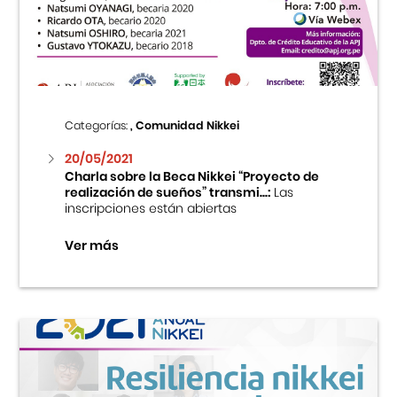
Centro Cultural Peruano Japonés
Cursos
Museo de la Inmigración Japonesa
Categorías:
, Comunidad Nikkei
Fondo Editorial
20/05/2021
Charla sobre la Beca Nikkei “Proyecto de
realización de sueños” transmi...:
Las
Teatro Peruano Japonés
inscripciones están abiertas
Ver más