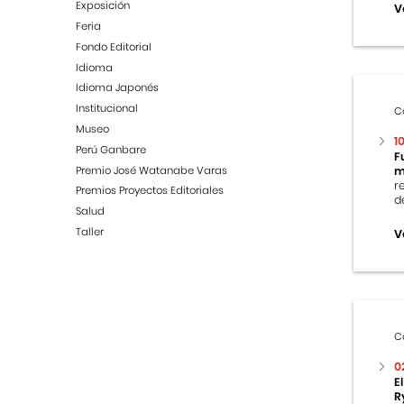
Exposición
V
Feria
Fondo Editorial
Idioma
Idioma Japonés
Institucional
C
Museo
1
Perú Ganbare
F
Premio José Watanabe Varas
m
r
Premios Proyectos Editoriales
d
Salud
Taller
V
C
0
E
R