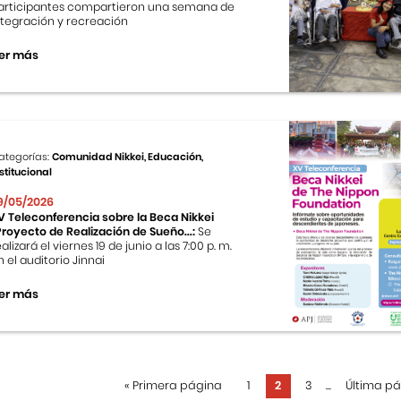
articipantes compartieron una semana de
ntegración y recreación
er más
ategorías:
Comunidad Nikkei, Educación,
stitucional
9/05/2026
V Teleconferencia sobre la Beca Nikkei
Proyecto de Realización de Sueño...:
Se
ealizará el viernes 19 de junio a las 7:00 p. m.
n el auditorio Jinnai
er más
«
Primera página
1
2
3
...
Última p