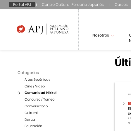
Portal APJ
Centro Cultural Peruano Japonés
Cursos
Nosotros
N
Últ
Categorías
Artes Escénicas
Cine / Video
Comunidad Nikkei
C
Concurso / Torneo
1
Conversatorio
E
Cultural
c
•
Danza
r
Educación