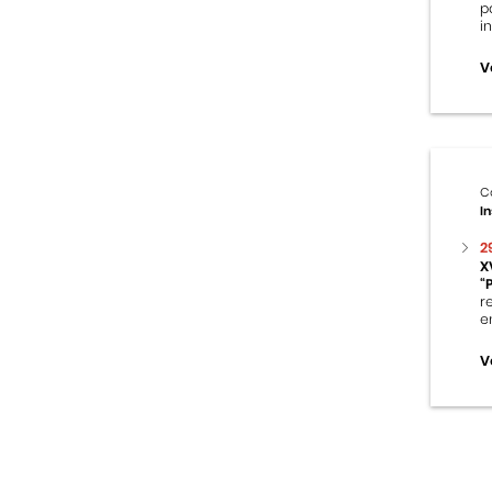
p
i
V
C
In
2
X
“
r
e
V