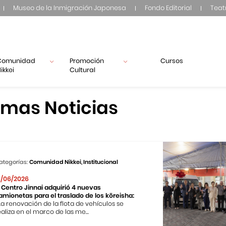
Museo de la Inmigración Japonesa
Fondo Editorial
Teat
Comunidad
Promoción
Cursos
ikkei
Cultural
imas Noticias
ategorías:
Comunidad Nikkei, Institucional
9/06/2026
l Centro Jinnai adquirió 4 nuevas
amionetas para el traslado de los kōreisha:
 La renovación de la flota de vehículos se
ealiza en el marco de las me...