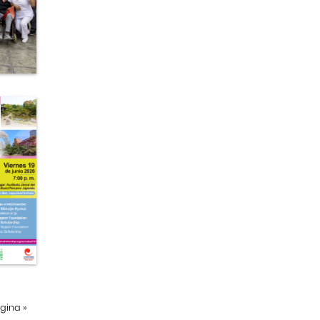
ágina
»