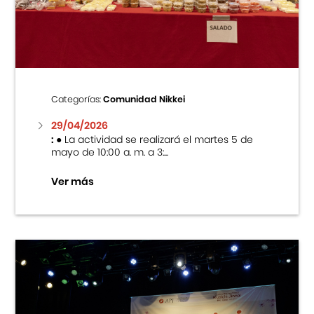
Centro Cultural Peruano Japonés
Cursos
Museo de la Inmigración Japonesa
Categorías:
Comunidad Nikkei
Fondo Editorial
29/04/2026
:
● La actividad se realizará el martes 5 de
mayo de 10:00 a. m. a 3:...
Teatro Peruano Japonés
Ver más