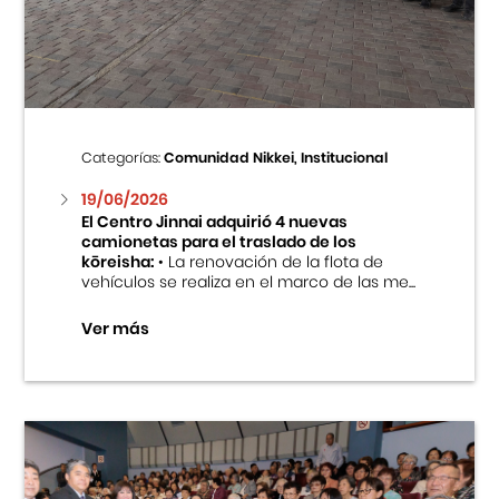
Centro Cultural Peruano Japonés
Cursos
Museo de la Inmigración Japonesa
Categorías:
Comunidad Nikkei, Institucional
Fondo Editorial
19/06/2026
El Centro Jinnai adquirió 4 nuevas
camionetas para el traslado de los
Teatro Peruano Japonés
kōreisha:
• La renovación de la flota de
vehículos se realiza en el marco de las me...
Ver más