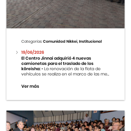
Centro Cultural Peruano Japonés
Cursos
Museo de la Inmigración Japonesa
Categorías:
Comunidad Nikkei, Institucional
Fondo Editorial
19/06/2026
El Centro Jinnai adquirió 4 nuevas
camionetas para el traslado de los
Teatro Peruano Japonés
kōreisha:
• La renovación de la flota de
vehículos se realiza en el marco de las me...
Ver más