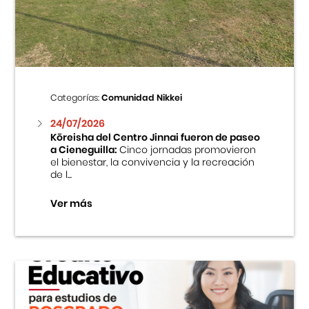
Centro Cultural Peruano Japonés
Cursos
Museo de la Inmigración Japonesa
Categorías:
Comunidad Nikkei
Fondo Editorial
24/07/2026
Kōreisha del Centro Jinnai fueron de paseo
a Cieneguilla:
Cinco jornadas promovieron
Teatro Peruano Japonés
el bienestar, la convivencia y la recreación
de l...
Ver más