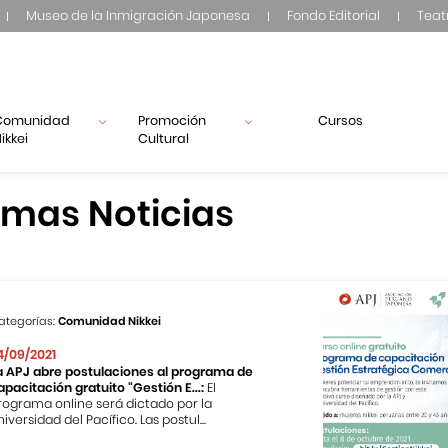
Museo de la Inmigración Japonesa
Fondo Editorial
Teat
Comunidad
Promoción
Cursos
ikkei
Cultural
imas Noticias
ategorías:
Comunidad Nikkei
4/09/2021
a APJ abre postulaciones al programa de
apacitación gratuito “Gestión E...:
El
rograma online será dictado por la
niversidad del Pacífico. Las postul...