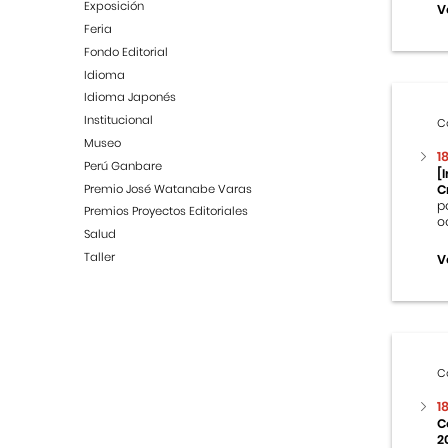
Exposición
V
Feria
Fondo Editorial
Idioma
Idioma Japonés
Institucional
C
Museo
1
Perú Ganbare
[
Premio José Watanabe Varas
C
p
Premios Proyectos Editoriales
o
Salud
Taller
V
C
1
C
2