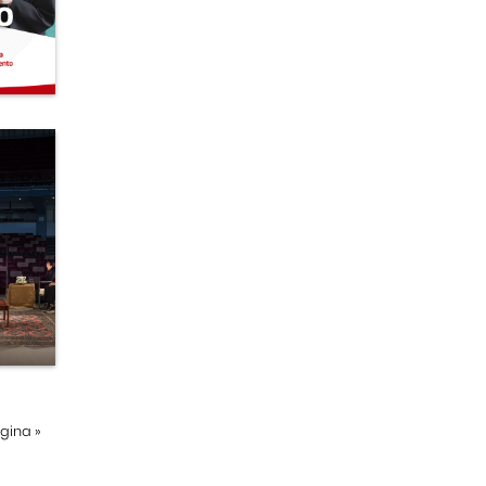
ágina
»