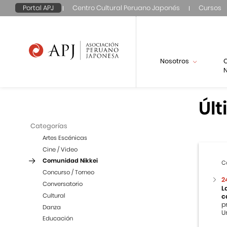
Portal APJ
Centro Cultural Peruano Japonés
Cursos
Nosotros
N
Últ
Categorías
Artes Escénicas
Cine / Video
Comunidad Nikkei
C
Concurso / Torneo
2
Conversatorio
L
Cultural
c
p
Danza
U
Educación