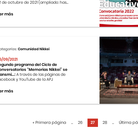
2 de octubre de 2021 (ampliado: has...
er más
ategorías:
Comunidad Nikkei
6/09/2021
egundo programa del Ciclo de
onversatorios “Memorias Nikkei” se
ransmi...:
A través de las páginas de
acebook y YouTube de la APJ
er más
«
Primera página
...
26
27
28
...
Última p