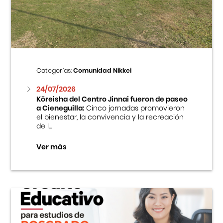
Centro Cultural Peruano Japonés
Cursos
Museo de la Inmigración Japonesa
Categorías:
Comunidad Nikkei
Fondo Editorial
24/07/2026
Kōreisha del Centro Jinnai fueron de paseo
a Cieneguilla:
Cinco jornadas promovieron
Teatro Peruano Japonés
el bienestar, la convivencia y la recreación
de l...
Ver más