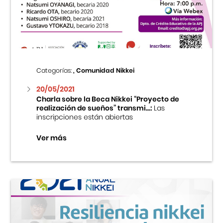
Centro Cultural Peruano Japonés
Cursos
Museo de la Inmigración Japonesa
Categorías:
, Comunidad Nikkei
Fondo Editorial
20/05/2021
Charla sobre la Beca Nikkei “Proyecto de
realización de sueños” transmi...:
Las
Teatro Peruano Japonés
inscripciones están abiertas
Ver más