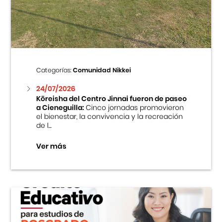
Centro Cultural Peruano Japonés
Cursos
Museo de la Inmigración Japonesa
Categorías:
Comunidad Nikkei
Fondo Editorial
24/07/2026
Kōreisha del Centro Jinnai fueron de paseo
a Cieneguilla:
Cinco jornadas promovieron
Teatro Peruano Japonés
el bienestar, la convivencia y la recreación
de l...
Ver más