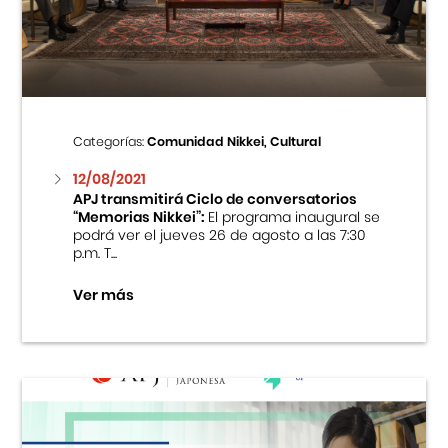
Centro Cultural Peruano Japonés
Cursos
Museo de la Inmigración Japonesa
Categorías:
Comunidad Nikkei, Cultural
Fondo Editorial
12/08/2021
APJ transmitirá Ciclo de conversatorios
“Memorias Nikkei”:
El programa inaugural se
Teatro Peruano Japonés
podrá ver el jueves 26 de agosto a las 7:30
p.m. T...
Ver más